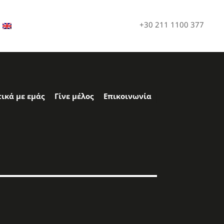
+30 211 1100 377
τικά με εμάς
Γίνε μέλος
Επικοινωνία